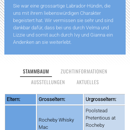
Sie war eine grossartige Labrador-Hündin, die
uns mit ihrem liebenswürdigen Charakter
begeistert hat. Wir vermissen sie sehr und sind
dankbar dafür, dass bei uns durch Velma und
Lizzie und somit auch durch Ivy und Gianna ein
Andenken an sie weiterlebt.
STAMMBAUM
ZUCHTINFORMATIONEN
AUSSTELLUNGEN
AKTUELLES
Eltern:
Grosseltern:
Urgrosseltern:
Poolstead
Pretentious at
Rocheby Whisky
Rocheby
Mac