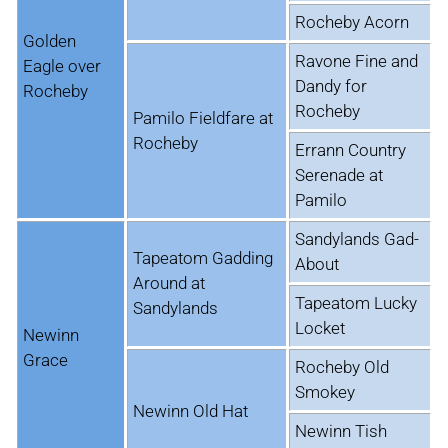
Rocheby Acorn
Golden
Ravone Fine and
Eagle over
Dandy for
Rocheby
Rocheby
Pamilo Fieldfare at
Rocheby
Errann Country
Serenade at
Pamilo
Sandylands Gad-
Tapeatom Gadding
About
Around at
Tapeatom Lucky
Sandylands
Locket
Newinn
Grace
Rocheby Old
Smokey
Newinn Old Hat
Newinn Tish