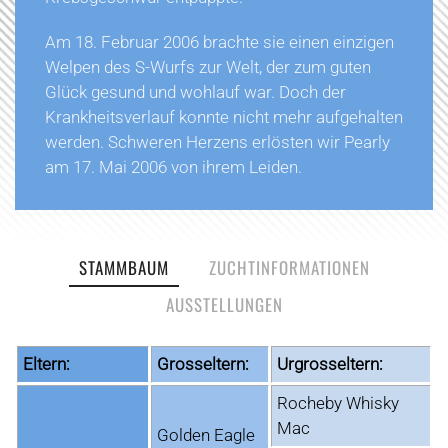
Am 18. Februar 2006 brachte sie einen einzigen
Welpen des S-Wurfs zur Welt, der zum guten
Glück gesund und wohlauf war. Doch der
Krankheitsverlauf konnte nicht mehr aufgehalten
werden. Schweren Herzens erlösten wir Pearly
am 17. Mai 2006 von ihrem Leiden.
STAMMBAUM
ZUCHTINFORMATIONEN
AUSSTELLUNGEN
Eltern:
Grosseltern:
Urgrosseltern:
Rocheby Whisky
Mac
Golden Eagle