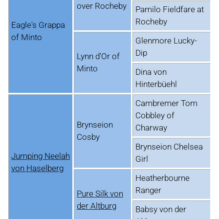
over Rocheby
Pamilo Fieldfare at
Rocheby
Eagle's Grappa
of Minto
Glenmore Lucky-
Dip
Lynn d'Or of
Minto
Dina von
Hinterbüehl
Cambremer Tom
Cobbley of
Brynseion
Charway
Cosby
Brynseion Chelsea
Jumping Neelah
Girl
von Haselberg
Heatherbourne
Ranger
Pure Silk von
der Altburg
Babsy von der