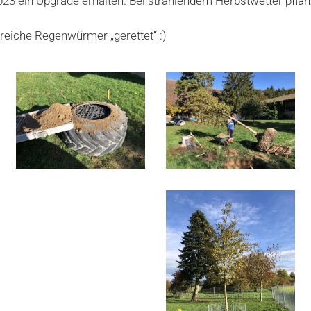
23 ein Upgrade erhalten. Bei strahlendem Herbstwetter pflan
reiche Regenwürmer „gerettet“ :)