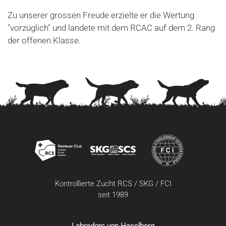
Zu unserer grossen Freude erzielte er die Wertung
"vorzüglich" und landete mit dem RCAC auf dem 2. Rang
der offenen Klasse.
Kontrollierte Zucht RCS / SKG / FCI
seit 1989